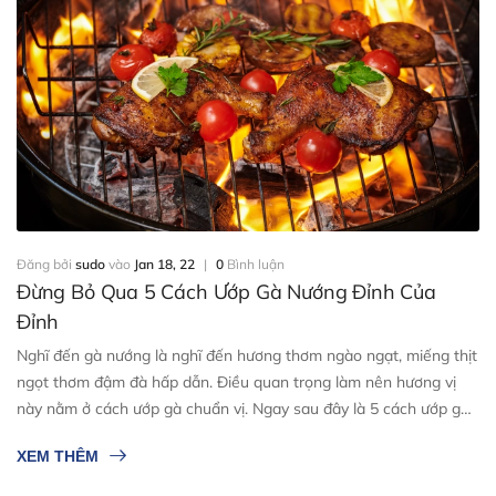
Đăng bởi
sudo
vào
Jan 18, 22
|
0
Bình luận
Đừng Bỏ Qua 5 Cách Ướp Gà Nướng Đỉnh Của
Đỉnh
Nghĩ đến gà nướng là nghĩ đến hương thơm ngào ngạt, miếng thịt
ngọt thơm đậm đà hấp dẫn. Điều quan trọng làm nên hương vị
này nằm ở cách ướp gà chuẩn vị. Ngay sau đây là 5 cách ướp gà
nướng đảm bảo thành công mời bạn cùng thực hiện.
XEM THÊM