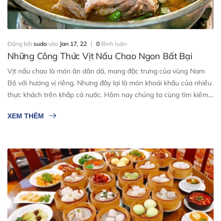
Đăng bởi
sudo
vào
Jan 17, 22
|
0
Bình luận
Những Công Thức Vịt Nấu Chao Ngon Bất Bại
Vịt nấu chao là món ăn dân dã, mang đặc trưng của vùng Nam
Bộ với hương vị riêng. Nhưng đây lại là món khoái khẩu của nhiều
thực khách trên khắp cả nước. Hôm nay chúng ta cùng tìm kiếm
những công thức vịt nấu chao ngon đúng điệu nhé.
XEM THÊM