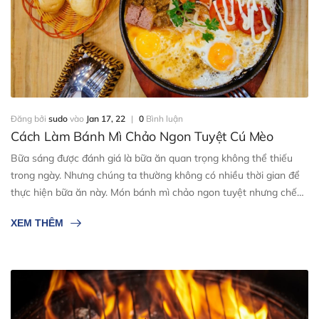
Đăng bởi
sudo
vào
Jan 17, 22
|
0
Bình luận
Cách Làm Bánh Mì Chảo Ngon Tuyệt Cú Mèo
Bữa sáng được đánh giá là bữa ăn quan trọng không thể thiếu
trong ngày. Nhưng chúng ta thường không có nhiều thời gian để
thực hiện bữa ăn này. Món bánh mì chảo ngon tuyệt nhưng chế
biến nhanh gọn sẽ giúp bạn. Vậy bánh mì chảo là gì? Cách thực
XEM THÊM
hiện món bánh mì chảo tự làm như thế nào? Ngay sau đây ...