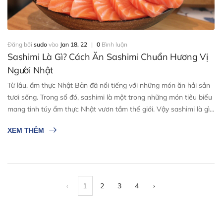
Đăng bởi
sudo
vào
Jan 18, 22
|
0
Bình luận
Sashimi Là Gì? Cách Ăn Sashimi Chuẩn Hương Vị
Người Nhật
Từ lâu, ẩm thực Nhật Bản đã nổi tiếng với những món ăn hải sản
tươi sống. Trong số đó, sashimi là một trong những món tiêu biểu
mang tinh túy ẩm thực Nhật vươn tầm thế giới. Vậy sashimi là gì?
Chế biến sashimi thế nào để bắt mắt và có hương vị độc đáo? Ăn
XEM THÊM
sashimi thế nào là đúng? Cùng tìm hiểu toàn ...
‹
1
2
3
4
›