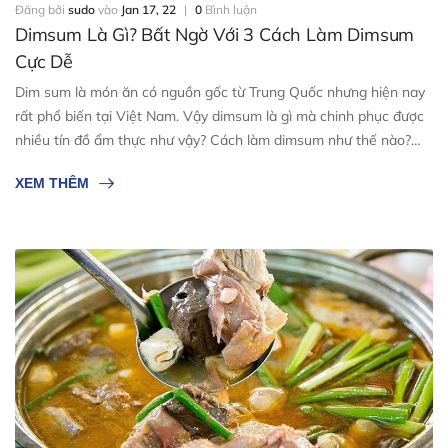
Đăng bởi
sudo
vào
Jan 17, 22
|
0
Bình luận
Dimsum Là Gì? Bất Ngờ Với 3 Cách Làm Dimsum
Cực Dễ
Dim sum là món ăn có nguồn gốc từ Trung Quốc nhưng hiện nay
rất phổ biến tại Việt Nam. Vậy dimsum là gì mà chinh phục được
nhiều tín đồ ẩm thực như vậy? Cách làm dimsum như thế nào?
Một số thông tin chi tiết giới thiệu về dimsum và cách chế biến sẽ
XEM THÊM
được cập nhật ngay sau đây. Mời các bạn cùng theo ...