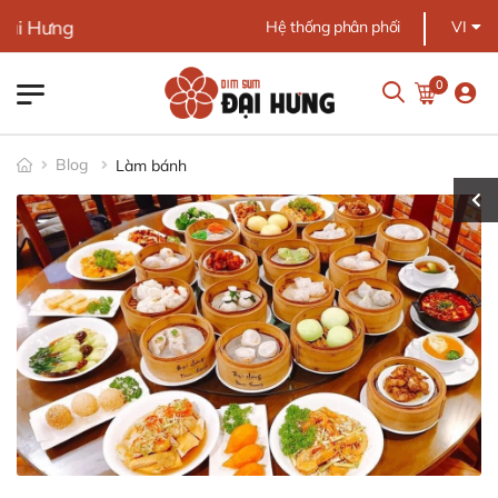
ng
Hệ thống phân phối
VI
0
Blog
Làm bánh