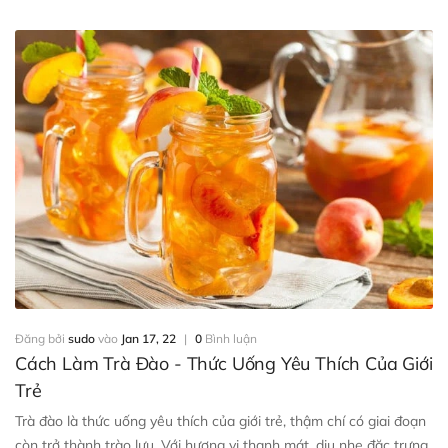
Đăng bởi
sudo
vào
Jan 17, 22
|
0
Bình luận
Cách Làm Trà Đào - Thức Uống Yêu Thích Của Giới
Trẻ
Trà đào là thức uống yêu thích của giới trẻ, thậm chí có giai đoạn
còn trở thành trào lưu. Với hương vị thanh mát, dịu nhẹ đặc trưng