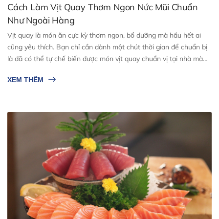
Cách Làm Vịt Quay Thơm Ngon Nức Mũi Chuẩn
Như Ngoài Hàng
Vịt quay là món ăn cực kỳ thơm ngon, bổ dưỡng mà hầu hết ai
cũng yêu thích. Bạn chỉ cần dành một chút thời gian để chuẩn bị
là đã có thể tự chế biến được món vịt quay chuẩn vị tại nhà mà
không cần ra hàng quán. Dưới đây là 2 cách làm vịt quay thơm
XEM THÊM
ngon nức mũi với lớp thịt thấm gia vị đậm đà, lớp da ...