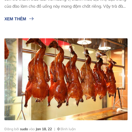
của đào làm cho đồ uống này mang đậm chất riêng. Vậy trà đào
có tác dụng gì? Cách làm trà đào như thế nào? Nội dung bài viết
XEM THÊM
dưới đây sẽ giải đáp thắc mắc của bạn về ...
Đăng bởi
sudo
vào
Jan 18, 22
|
0
Bình luận