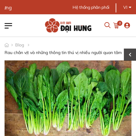
Chào mừng bạn đế
Hệ thống phân phối
VI
0
Blog
Rau chân vịt và những thông tin thú vị nhiều người quan tâm