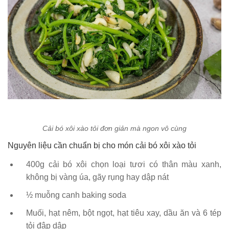
Cải bó xôi xào tỏi đơn giản mà ngon vô cùng
Nguyên liệu cần chuẩn bị cho món cải bó xôi xào tỏi
400g cải bó xôi chọn loại tươi có thân màu xanh,
không bị vàng úa, gãy rụng hay dập nát
½ muỗng canh baking soda
Muối, hạt nêm, bột ngọt, hạt tiêu xay, dầu ăn và 6 tép
tỏi đập dập