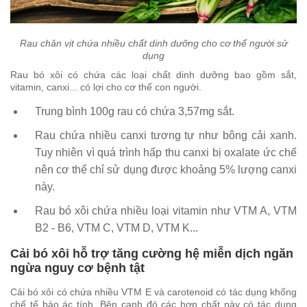
Rau chân vịt chứa nhiều chất dinh dưỡng cho cơ thể người sử
dụng
Rau bó xôi có chứa các loại chất dinh dưỡng bao gồm sắt,
vitamin, canxi... có lợi cho cơ thể con người.
Trung bình 100g rau có chứa 3,57mg sắt.
Rau chứa nhiều canxi tương tự như bông cải xanh.
Tuy nhiên vì quá trình hấp thu canxi bị oxalate ức chế
nên cơ thể chỉ sử dụng được khoảng 5% lượng canxi
này.
Rau bó xôi chứa nhiều loại vitamin như VTM A, VTM
B2 - B6, VTM C, VTM D, VTM K...
Cải bó xôi hỗ trợ tăng cường hệ miễn dịch ngăn
ngừa nguy cơ bệnh tật
Cải bó xôi có chứa nhiều VTM E và carotenoid có tác dụng khống
chế tế bào ác tính. Bên cạnh đó các hợp chất này có tác dụng