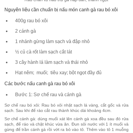
Nguyên liệu cần chuẩn bị nấu món canh gà rau bó xôi
400g rau bó xôi
2 cánh gà
1 nhánh gừng làm sạch và đập nhỏ
½ củ cà rốt làm sạch cắt lát
3 cây hành lá làm sạch và thái nhỏ
Hạt nêm; muối; tiêu xay; bột ngọt đầy đủ
Các bước nấu canh gà rau bó xôi
Bước 1: Sơ chế rau và cánh gà
Sơ chế rau bó xôi: Rau bó xôi nhặt sạch lá vàng, cắt gốc và rửa
sạch. Sau khi để ráo cắt rau thành khúc dài khoảng 4cm.
Sơ chế cánh gà: dùng muối xát lên cánh gà xoa đều sau đó rửa
sạch, để ráo và chặt khúc vừa ăn. Đun sôi nước với 1 ít muối và
gừng để trần cánh gà rồi vớt ra bỏ vào tô. Thêm vào tô 1 muỗng