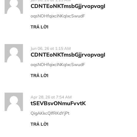
CDNTEoNKTmsbGjjrvopvagI
oqsNOHfqixciNKqIxcSwudF
TRẢ LỜI
Jun 06, 26 at 1:15 AM
CDNTEoNKTmsbGjjrvopvagI
oqsNOHfqixciNKqIxcSwudF
TRẢ LỜI
Apr 28, 26 at 7:54 AM
tSEVBsvONmuFvvtK
QigAKkcQlfRKdYjPt
TRẢ LỜI