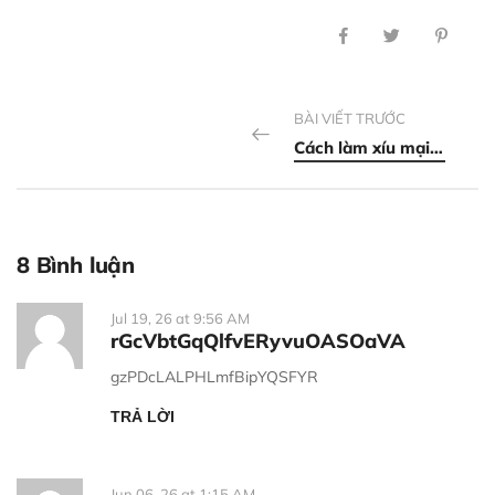
BÀI VIẾT TRƯỚC
Cách làm xíu mại tôm thịt hấp đúng vị của Trung Hoa
8 Bình luận
Jul 19, 26 at 9:56 AM
rGcVbtGqQlfvERyvuOASOaVA
gzPDcLALPHLmfBipYQSFYR
TRẢ LỜI
Jun 06, 26 at 1:15 AM