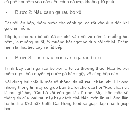
cà phê hạt nêm vào đảo đều cánh gà ướp khoảng 10 phút.
Bước 2: Nấu canh gà rau bó xôi
Đặt nồi lên bếp, thêm nước cho cánh gà, cà rốt vào đun đến khi
gà chín mềm.
Tiếp tục cho rau bó xôi đã sơ chế vào nồi và nêm 1 muỗng hạt
nêm, ½ muỗng muối, ½ muỗng bột ngọt và đun sôi trở lại. Thêm
hành lá, hạt tiêu xay và tắt bếp.
Bước 3: Trình bày món canh gà rau bó xôi
Trình bày canh gà rau bó xôi ra tô và thưởng thức. Rau bó xôi
mềm ngọt, hòa quyện vị nước gà béo ngậy vô cùng hấp dẫn.
Nội dung bài viết là một số thông tin về
rau chân vịt
. Hi vọng
những thông tin này sẽ giúp bạn trả lời cho câu hỏi “Rau chân vịt
là rau gì” hay “Cải bó xôi còn gọi là gì” nhé. Mọi thắc mắc về
thông tin của loại rau này hay cách chế biến món ăn vui lòng liên
hệ hotline 093 532 6688 Đại Hưng food sẽ giáp đáp nhanh giúp
bạn.