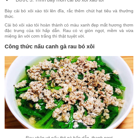
Bày cải bó xôi xào tỏi lên đĩa, rắc thêm chút hạt tiêu và thưởng
thức.
Cải bó xôi xào tỏi hoàn thành có màu xanh đẹp mắt hương thơm
đặc trưng của tỏi hấp dẫn. Rau có vị giòn ngọt, mềm và vừa
miệng ăn với cơm trắng thì thật tuyệt vời.
Công thức nấu canh gà rau bó xôi
Rau chân vịt nấu thịt gà hấp dẫn, thanh ngọt