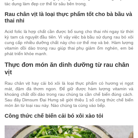
tác dụng làm đẹp cơ thể từ sâu bên trong.
Rau chân vịt là loại thực phẩm tốt cho bà bầu và
thai nhi
Acid folic là hợp chất cần được bổ sung cho thai nhi ngay từ thời
kỳ tam cá nguyệt đầu tiên. Vì vậy việc bà bầu sử dụng rau bó xôi
cung cấp nhiều dưỡng chất này cho cơ thể mẹ và bé. Hàm lượng
vitamin dồi dào trong rau giúp thai phụ giảm ốm nghén, em bé
phát triển khỏe mạnh.
Thực đơn món ăn dinh dưỡng từ rau chân
vịt
Rau chân vịt hay cải bó xôi là loại thực phẩm có hương vị ngọt
mát, đậm đà thơm ngon. Để giữ được hàm lượng vitamin và
khoáng chất dồi dào trong rau chúng ta cần chế biến đúng cách.
Sau đây Dimsum Đại Hưng sẽ giới thiệu 1 số công thức chế biến
món ăn từ loại rau này. Nào chúng ta cùng vào bếp.
Công thức chế biến cải bó xôi xào tỏi