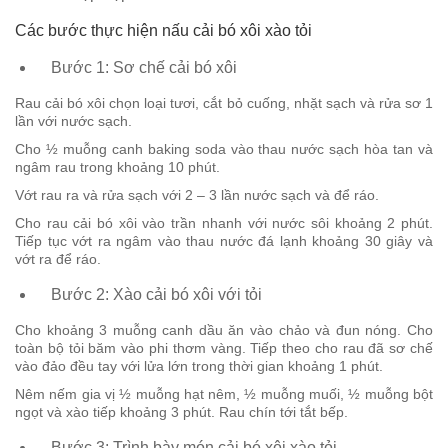
Các bước thực hiện nấu cải bó xôi xào tỏi
Bước 1: Sơ chế cải bó xôi
Rau cải bó xôi chọn loại tươi, cắt bỏ cuống, nhặt sạch và rửa sơ 1
lần với nước sạch.
Cho ½ muỗng canh baking soda vào thau nước sạch hòa tan và
ngâm rau trong khoảng 10 phút.
Vớt rau ra và rửa sạch với 2 – 3 lần nước sạch và để ráo.
Cho rau cải bó xôi vào trần nhanh với nước sôi khoảng 2 phút.
Tiếp tục vớt ra ngâm vào thau nước đá lạnh khoảng 30 giây và
vớt ra để ráo.
Bước 2: Xào cải bó xôi với tỏi
Cho khoảng 3 muỗng canh dầu ăn vào chảo và đun nóng. Cho
toàn bộ tỏi băm vào phi thơm vàng. Tiếp theo cho rau đã sơ chế
vào đảo đều tay với lửa lớn trong thời gian khoảng 1 phút.
Nêm nếm gia vị ½ muỗng hạt nêm, ½ muỗng muối, ½ muỗng bột
ngọt và xào tiếp khoảng 3 phút. Rau chín tới tắt bếp.
Bước 3: Trình bày món cải bó xôi xào tỏi