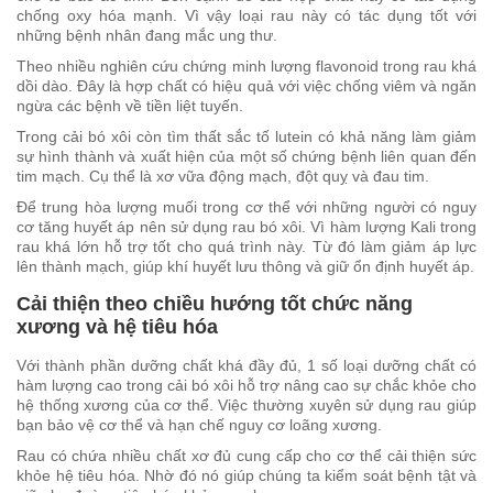
chống oxy hóa mạnh. Vì vậy loại rau này có tác dụng tốt với
những bệnh nhân đang mắc ung thư.
Theo nhiều nghiên cứu chứng minh lượng flavonoid trong rau khá
dồi dào. Đây là hợp chất có hiệu quả với việc chống viêm và ngăn
ngừa các bệnh về tiền liệt tuyến.
Trong cải bó xôi còn tìm thất sắc tố lutein có khả năng làm giảm
sự hình thành và xuất hiện của một số chứng bệnh liên quan đến
tim mạch. Cụ thể là xơ vữa động mạch, đột quỵ và đau tim.
Để trung hòa lượng muối trong cơ thể với những người có nguy
cơ tăng huyết áp nên sử dụng rau bó xôi. Vì hàm lượng Kali trong
rau khá lớn hỗ trợ tốt cho quá trình này. Từ đó làm giảm áp lực
lên thành mạch, giúp khí huyết lưu thông và giữ ổn định huyết áp.
Cải thiện theo chiều hướng tốt chức năng
xương và hệ tiêu hóa
Với thành phần dưỡng chất khá đầy đủ, 1 số loại dưỡng chất có
hàm lượng cao trong cải bó xôi hỗ trợ nâng cao sự chắc khỏe cho
hệ thống xương của cơ thể. Việc thường xuyên sử dụng rau giúp
bạn bảo vệ cơ thể và hạn chế nguy cơ loãng xương.
Rau có chứa nhiều chất xơ đủ cung cấp cho cơ thể cải thiện sức
khỏe hệ tiêu hóa. Nhờ đó nó giúp chúng ta kiểm soát bệnh tật và