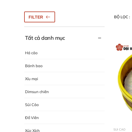
BỘ LỌC :
FILTER
Tất cả danh mục
Há cảo
Bánh bao
Xíu mại
Dimsun chiên
Sủi Cảo
Đồ Viên
SỦI CẢO
Xúc Xích