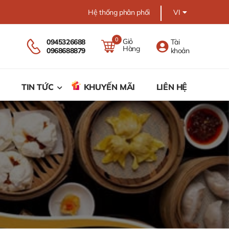
Hệ thống phân phối
VI
0
Giỏ
0945326688
Tài
Hàng
0968688879
khoản
TIN TỨC
KHUYẾN MÃI
LIÊN HỆ