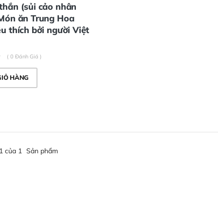
thắn (sủi cảo nhân
 Món ăn Trung Hoa
u thích bởi người Việt
( 0 Đánh Giá )
GIỎ HÀNG
1 của 1
Sản phẩm