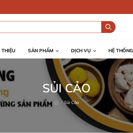
I THIỆU
SẢN PHẨM
DỊCH VỤ
HỆ THỐNG
SỦI CẢO
Sủi Cảo
/