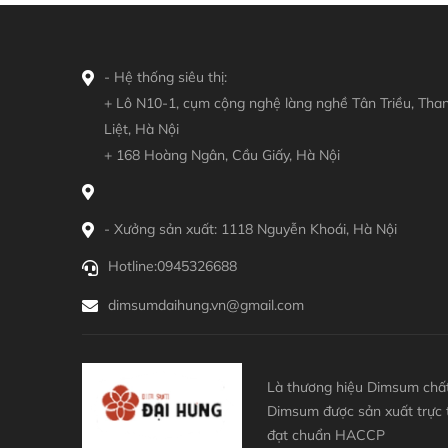
- Hệ thống siêu thị:
+ Lô N10-1, cụm cộng nghệ làng nghề Tân Triều, Tha
Liệt, Hà Nội
+ 168 Hoàng Ngân, Cầu Giấy, Hà Nội
- Xưởng sản xuất: 1118 Nguyễn Khoái, Hà Nội
Hotline:
0945326688
dimsumdaihung.vn@gmail.com
Là thương hiệu Dimsum chất
Dimsum được sản xuất trực
đạt chuẩn HACCP