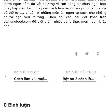
thơm ngon đậm đà với chương vị cân bằng sự chua ngọt béo
ngậy hấp dẫn. Lưu ngay các cách làm bánh tráng cuộn ăn vặt để
có thể tự tay chuẩn bị những món ăn ngon và sạch cho những
người bạn yêu thương. Theo dõi các bài viết khác trên
daihungfood.com để biết thêm nhiều công thức món ngon khác
nhé.
BÀI VIẾT TRƯỚC
BÀI VIẾT TIẾP THEO
Cách làm xíu mại tôm thịt hấp đúng vị của Trung Hoa
Bật mí 2 cách làm phở cuốn tại nhà ngon nhất
0 Bình luận