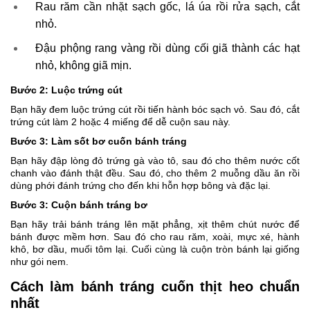
Rau răm cần nhặt sạch gốc, lá úa rồi rửa sạch, cắt
nhỏ.
Đậu phộng rang vàng rồi dùng cối giã thành các hạt
nhỏ, không giã mịn.
Bước 2: Luộc trứng cút
Bạn hãy đem luộc trứng cút rồi tiến hành bóc sạch vỏ. Sau đó, cắt
trứng cút làm 2 hoặc 4 miếng để dễ cuộn sau này.
Bước 3: Làm sốt bơ cuốn bánh tráng
Bạn hãy đập lòng đỏ trứng gà vào tô, sau đó cho thêm nước cốt
chanh vào đánh thật đều. Sau đó, cho thêm 2 muỗng dầu ăn rồi
dùng phới đánh trứng cho đến khi hỗn hợp bông và đặc lại.
Bước 3: Cuộn bánh tráng bơ
Bạn hãy trải bánh tráng lên mặt phẳng, xịt thêm chút nước để
bánh được mềm hơn. Sau đó cho rau răm, xoài, mực xé, hành
khô, bơ dầu, muối tôm lại. Cuối cùng là cuộn tròn bánh lại giống
như gói nem.
Cách làm bánh tráng cuốn thịt heo chuẩn
nhất