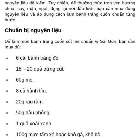
nguyên liệu dễ kiếm. Tuy nhiên, để thưởng thức trọn vẹn hương
chua, cay, mặn, ngọt, đọng lại nơi đầu lưỡi, bạn cần mua đúng
nguyên liệu và áp dụng cách làm bánh tráng cuốn chuẩn từng
bước.
Chuẩn bị nguyên liệu
Để làm món bánh tráng cuốn sốt me chuẩn vị Sài Gòn, bạn cần
mua đủ:
6 cái bánh tráng đỏ.
18 – 20 quả trứng cút.
60g me.
8 củ hành tím.
20g rau răm.
50g đậu phộng.
1 quả xoài xanh.
100g mực tẩm xé hoặc khô gà, khô bò.