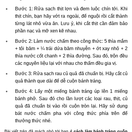
Bước 1: Rửa sạch thịt lợn và đem luộc chín tới. Khi
thịt chín, bạn hãy vớt ra ngoài, để nguội rồi cắt thành
từng lát nhỏ vừa ăn. Lưu ý, khi cắt thịt cần đảm bảo
phần nạc và mỡ xen kẽ nhau.
Bước 2: Làm nước chấm theo công thức: 5 thìa mắm
+ tỏi băm + ¼ trái dứa băm nhuyễn + ớt xay nhỏ + 2
thìa nước cốt chanh + 2 thìa đường. Sau đó, trộn đều
các nguyên liệu lại với nhau cho thấm đều gia vị.
Bước 3: Rửa sạch rau củ quả đã chuẩn bị. Hãy cắt củ
quả thành que dài để dễ cuộn bánh tráng.
Bước 4: Lấy một miếng bánh tráng úp lên 1 miếng
bánh phở. Sau đó cho lần lượt các loại rau, thịt, củ
quả đã chuẩn bị vào rồi cuộn tròn lại. Hãy sử dụng
bát nước chấm pha với công thức phía trên để
thưởng thức nhé.
Bài viết trên đã mách nhỏ tới bạn 4
cách làm bánh tráng cuốn