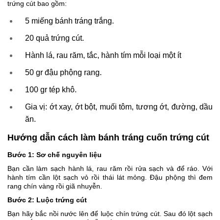
trứng cút bao gồm:
5 miếng bánh tráng trắng.
20 quả trứng cút.
Hành lá, rau răm, tắc, hành tím mỗi loại một ít
50 gr đậu phộng rang.
100 gr tép khô.
Gia vị: ớt xay, ớt bột, muối tôm, tương ớt, đường, dầu
ăn.
Hướng dẫn cách làm bánh tráng cuốn trứng cút
Bước 1: Sơ chế nguyên liệu
Bạn cần làm sạch hành lá, rau răm rồi rửa sạch và để ráo. Với
hành tím cần lột sạch vỏ rồi thái lát mỏng. Đậu phộng thì đem
rang chín vàng rồi giã nhuyễn.
Bước 2: Luộc trứng cút
Bạn hãy bắc nồi nước lên để luộc chín trứng cút. Sau đó lột sạch