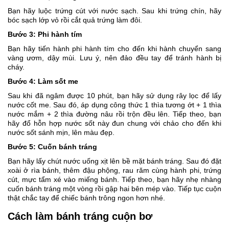
Bạn hãy luộc trứng cút với nước sạch. Sau khi trứng chín, hãy
bóc sạch lớp vỏ rồi cắt quả trứng làm đôi.
Bước 3: Phi hành tím
Bạn hãy tiến hành phi hành tím cho đến khi hành chuyển sang
vàng ươm, dậy mùi. Lưu ý, nên đảo đều tay để tránh hành bị
cháy.
Bước 4: Làm sốt me
Sau khi đã ngâm được 10 phút, bạn hãy sử dụng rây lọc để lấy
nước cốt me. Sau đó, áp dụng công thức 1 thìa tương ớt + 1 thìa
nước mắm + 2 thìa đường nâu rồi trộn đều lên. Tiếp theo, bạn
hãy đổ hỗn hợp nước sốt này đun chung với chảo cho đến khi
nước sốt sánh mịn, lên màu đẹp.
Bước 5: Cuốn bánh tráng
Bạn hãy lấy chút nước uống xịt lên bề mặt bánh tráng. Sau đó đặt
xoài ở rìa bánh, thêm đậu phộng, rau răm cùng hành phi, trứng
cút, mực tẩm xé vào miếng bánh. Tiếp theo, bạn hãy nhẹ nhàng
cuốn bánh tráng một vòng rồi gập hai bên mép vào. Tiếp tục cuộn
thật chắc tay để chiếc bánh trông ngon hơn nhé.
Cách làm bánh tráng cuộn bơ