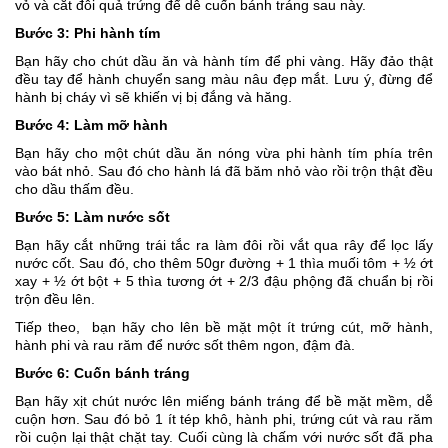
vỏ và cắt đôi quả trứng để dễ cuốn bánh tráng sau này.
Bước 3: Phi hành tím
Bạn hãy cho chút dầu ăn và hành tím để phi vàng. Hãy đảo thật
đều tay để hành chuyển sang màu nâu đẹp mắt. Lưu ý, đừng để
hành bị cháy vì sẽ khiến vị bị đắng và hăng.
Bước 4: Làm mỡ hành
Bạn hãy cho một chút dầu ăn nóng vừa phi hành tím phía trên
vào bát nhỏ. Sau đó cho hành lá đã băm nhỏ vào rồi trộn thật đều
cho dầu thấm đều.
Bước 5: Làm nước sốt
Bạn hãy cắt những trái tắc ra làm đôi rồi vắt qua rây để lọc lấy
nước cốt. Sau đó, cho thêm 50gr đường + 1 thìa muối tôm + ½ ớt
xay + ½ ớt bột + 5 thìa tương ớt + 2/3 đậu phộng đã chuẩn bị rồi
trộn đều lên.
Tiếp theo, bạn hãy cho lên bề mặt một ít trứng cút, mỡ hành,
hành phi và rau răm để nước sốt thêm ngon, đậm đà.
Bước 6: Cuốn bánh tráng
Bạn hãy xịt chút nước lên miếng bánh tráng để bề mặt mềm, dễ
cuộn hơn. Sau đó bỏ 1 ít tép khô, hành phi, trứng cút và rau răm
rồi cuộn lại thật chặt tay. Cuối cùng là chấm với nước sốt đã pha