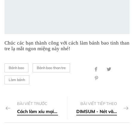
Chúc các bạn thành công với cách làm bánh bao tinh than
tre lạ mắt ngon miệng này nhé!
Bánh bao
Bánh bao than tre
Làm bánh
BÀI VIẾT TRƯỚC
BÀI VIẾT TIẾP THEO
Cách làm xíu mại tôm thịt hấp đúng vị của Trung Hoa
DIMSUM - Nét văn hoá ẩm thực đặc sắc của HongKong