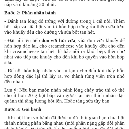
nắp và ủ khoảng 20 phút.
Bước 2: Phần nhân bánh
- Đánh tan lòng đỏ trứng với đường trong 1 cái nồi. Thêm
bột bắp và sữa bột vào tô hỗn hợp trứng rồi thêm sữa tươi
vào khuấy đều cho đường và sữa bột tan hết.
- Đặt nồi lên bếp
đun với lửa vừa
, vừa đun vừa khuấy để
hỗn hợp đặc lại, cho creamcheese vào khuấy đều cho đến
khi creamcheese tan hết thì bắc nồi ra khỏi bếp, thêm bơ
nhạt vào tiếp tục khuấy cho đến khi bơ quyện vào hỗn hợp
sữa.
- Để nồi hỗn hợp nhân vào tủ lạnh cho đến khi thấy hỗn
hợp đông đặc lại thì lấy ra, vo thành từng viên tròn nhỏ
đều nhau.
Lưu ý: Nếu bạn muốn nhân bánh lỏng chảy trào thì có thể
cho ít hơn 20 g bột bắp và ngược lại nếu thích nhân đặc
quánh thì tăng lượng bột lên. Hoặc tăng sữa tùy bạn.
Bước 3: Gói bánh
- Khi bột làm vỏ bánh đã được ủ đủ thời gian bạn chia bột
thành những phần bằng nhau (mỗi phần nặng gấp đôi phần
nhân bánh). Vo tròn rồi ấn dẹt miếng bột, sau đó đặt phần