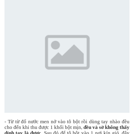
- Từ từ đổ nước men nở vào tô bột rồi dùng tay nhào đều
cho đến khi thu được 1 khối bột mịn,
đều và sờ không thấy
dính tay là được
. Sau đó để tô bột vào 1 nơi kín gió, đậy