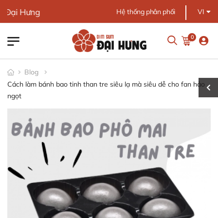
ại Hưng
Hệ thống phân phối
VI
0
Blog
Cách làm bánh bao tinh than tre siêu lạ mà siêu dễ cho fan hảo
ngọt