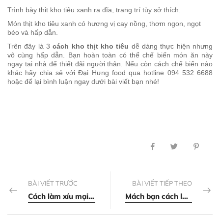
Trình bày thịt kho tiêu xanh ra đĩa, trang trí tùy sở thích.
Món thịt kho tiêu xanh có hương vị cay nồng, thơm ngon, ngọt
béo và hấp dẫn.
Trên đây là 3
cách kho thịt kho tiêu
dễ dàng thực hiện nhưng
vô cùng hấp dẫn. Bạn hoàn toàn có thể chế biến món ăn này
ngay tại nhà để thiết đãi người thân. Nếu còn cách chế biến nào
khác hãy chia sẻ với Đại Hưng food qua hotline 094 532 6688
hoặc để lại bình luận ngay dưới bài viết bạn nhé!
BÀI VIẾT TRƯỚC
BÀI VIẾT TIẾP THEO
Cách làm xíu mại tôm thịt hấp đúng vị của Trung Hoa
Mách bạn cách làm cá lăng nướng ngon xuất sắc tại nhà