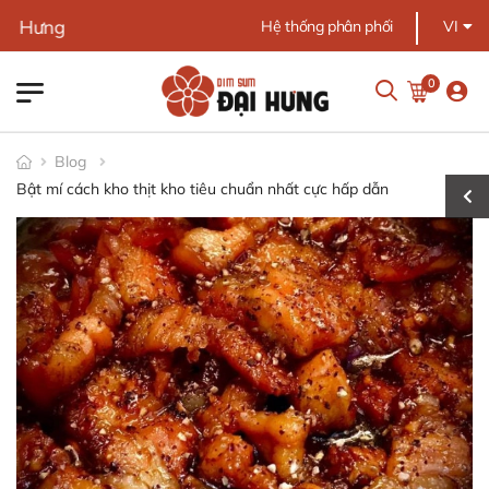
Chào mừng bạn 
Hệ thống phân phối
VI
0
Blog
Bật mí cách kho thịt kho tiêu chuẩn nhất cực hấp dẫn