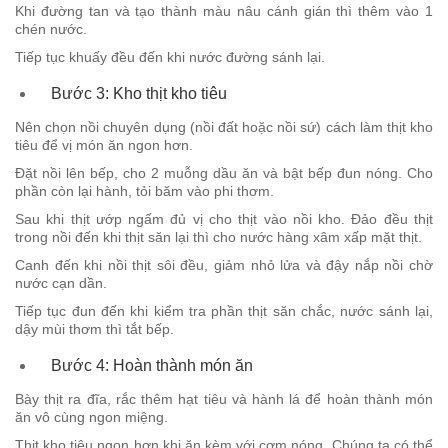
Khi đường tan và tạo thành màu nâu cánh gián thì thêm vào 1
chén nước.
Tiếp tục khuấy đều đến khi nước đường sánh lại.
Bước 3: Kho thịt kho tiêu
Nên chọn nồi chuyên dụng (nồi đất hoặc nồi sứ) cách làm thịt kho
tiêu để vị món ăn ngon hơn.
Đặt nồi lên bếp, cho 2 muỗng dầu ăn và bật bếp đun nóng. Cho
phần còn lại hành, tỏi băm vào phi thơm.
Sau khi thịt ướp ngấm đủ vị cho thịt vào nồi kho. Đảo đều thịt
trong nồi đến khi thịt săn lại thì cho nước hàng xâm xấp mặt thịt.
Canh đến khi nồi thịt sôi đều, giảm nhỏ lửa và đậy nắp nồi chờ
nước cạn dần.
Tiếp tục đun đến khi kiểm tra phần thịt săn chắc, nước sánh lại,
dậy mùi thơm thì tắt bếp.
Bước 4: Hoàn thành món ăn
Bày thịt ra đĩa, rắc thêm hạt tiêu và hành lá để hoàn thành món
ăn vô cùng ngon miệng.
Thịt kho tiêu ngon hơn khi ăn kèm với cơm nóng. Chúng ta có thể