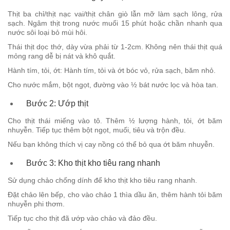
Thịt ba chỉ/thịt nạc vai/thịt chân giò lẫn mỡ làm sạch lông, rửa
sạch. Ngâm thịt trong nước muối 15 phút hoặc chần nhanh qua
nước sôi loại bỏ mùi hôi.
Thái thịt dọc thớ, dày vừa phải từ 1-2cm. Không nên thái thịt quá
mỏng rang dễ bị nát và khô quắt.
Hành tím, tỏi, ớt: Hành tím, tỏi và ớt bóc vỏ, rửa sạch, băm nhỏ.
Cho nước mắm, bột ngọt, đường vào ½ bát nước lọc và hòa tan.
Bước 2: Ướp thịt
Cho thịt thái miếng vào tô. Thêm ½ lượng hành, tỏi, ớt băm
nhuyễn. Tiếp tục thêm bột ngọt, muối, tiêu và trộn đều.
Nếu bạn không thích vị cay nồng có thể bỏ qua ớt băm nhuyễn.
Bước 3: Kho thịt kho tiêu rang nhanh
Sử dụng chảo chống dính để kho thịt kho tiêu rang nhanh.
Đặt chảo lên bếp, cho vào chảo 1 thìa dầu ăn, thêm hành tỏi băm
nhuyễn phi thơm.
Tiếp tục cho thịt đã ướp vào chảo và đảo đều.