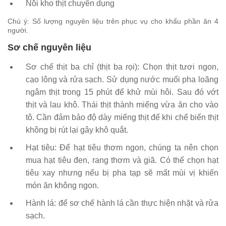
Nồi kho thịt chuyên dụng
Chú ý: Số lượng nguyên liệu trên phục vụ cho khẩu phần ăn 4
người.
Sơ chế nguyên liệu
Sơ chế thịt ba chỉ (thịt ba rọi): Chọn thịt tươi ngon,
cạo lông và rửa sạch. Sử dụng nước muối pha loãng
ngâm thịt trong 15 phút để khử mùi hôi. Sau đó vớt
thịt và lau khô. Thái thịt thành miếng vừa ăn cho vào
tô. Cần đảm bảo độ dày miếng thịt để khi chế biến thịt
không bị rút lại gây khô quắt.
Hạt tiêu: Để hạt tiêu thơm ngon, chúng ta nên chọn
mua hạt tiêu đen, rang thơm và giã. Có thể chọn hạt
tiêu xay nhưng nếu bị pha tạp sẽ mất mùi vị khiến
món ăn không ngon.
Hành lá: để sơ chế hành lá cần thực hiện nhặt và rửa
sạch.