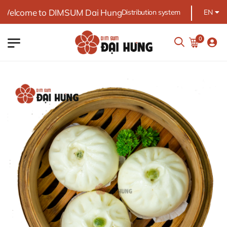
lcome to DIMSUM Dai Hung
Distribution system
EN
0