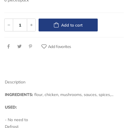
6 pieces/pack
Add to cart
Add favorites
Description
INGREDIENTS:
flour, chicken, mushrooms, sauces, spices,...
USED:
- No need to
Defro