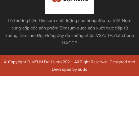
Là thương hiệu Dimsum chất lượng cao hàng đầu tại Việt Nam
cung cấp các sản phẩm Dimsum được sản xuất trực tiếp từ
xưởng, Dimsum Đại Hưng đầy đủ chứng nhận VSATTP, đạt chuẩn
HACCP
© Copyright DIMSUM Dai Hung 2021. All Right Reserved. Designed and
Developed by Sudo