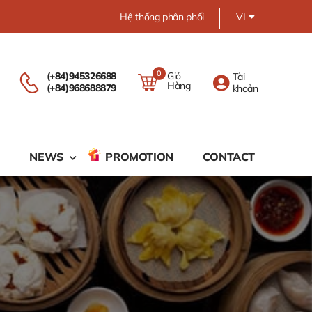
Hệ thống phân phối
VI
0
Giỏ
(+84)945326688
Tài
Hàng
(+84)968688879
khoản
M
NEWS
PROMOTION
CONTACT