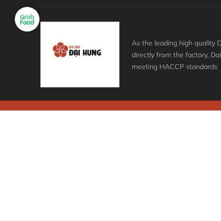
As the leading high qualit
directly from the factory, D
meeting HACCP standards