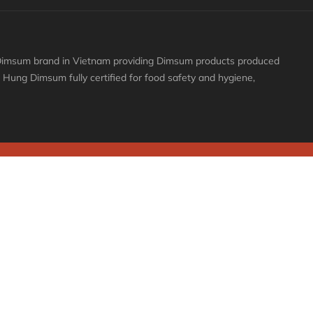
y Dimsum brand in Vietnam providing Dimsum products produced
ai Hung Dimsum fully certified for food safety and hygiene,