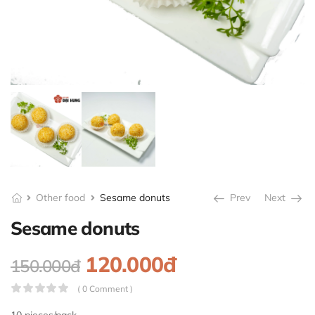
Other food
Sesame donuts
Prev
Next
Sesame donuts
120.000đ
150.000đ
( 0 Comment )
10 pieces/pack