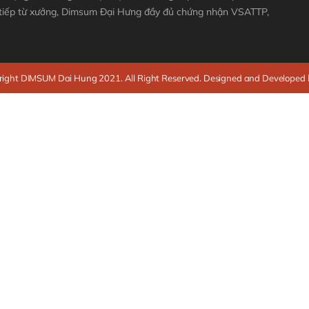
 tiếp từ xưởng, Dimsum Đại Hưng đầy đủ chứng nhận VSATTP,
ight DIMSUM Dai Hung 2021. All Right Reserved. Designed and Developed