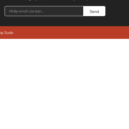
Send
 by Sudo