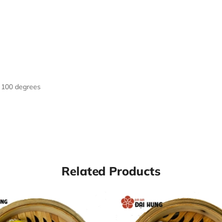
o Defrost
f 100 degrees
Related Products