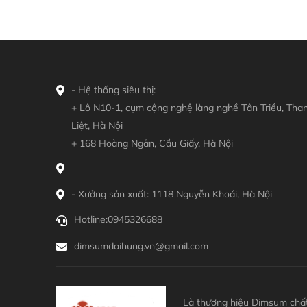
- Hệ thống siêu thị:
+ Lô N10-1, cụm cộng nghệ làng nghề Tân Triều, Tha
Liệt, Hà Nội
+ 168 Hoàng Ngân, Cầu Giấy, Hà Nội
- Xưởng sản xuất: 1118 Nguyễn Khoái, Hà Nội
Hotline:
0945326688
dimsumdaihung.vn@gmail.com
Là thương hiệu Dimsum chất