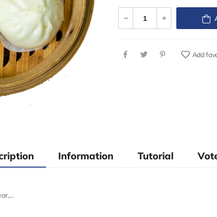
Add favo
cription
Information
Tutorial
Vote
r,...