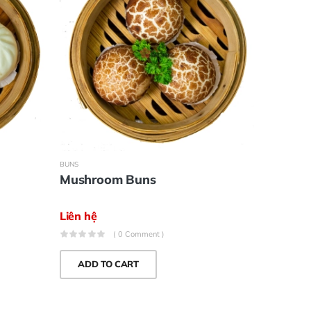
BUNS
BUNS
Mushroom Buns
Char s
Liên hệ
Liên hệ
( 0 Comment )
ADD TO CART
ADD 