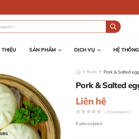
I THIỆU
SẢN PHẨM
DỊCH VỤ
HỆ THỐNG
Buns
Pork & Salted eg
Pork & Salted eg
Liên hệ
( 0 Comment )
6 pieces/pack