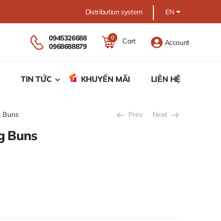
Distribution system
EN
0945326688
0
Cart
Account
0968688879
TIN TỨC
KHUYẾN MÃI
LIÊN HỆ
g Buns
Prev
Next
g Buns