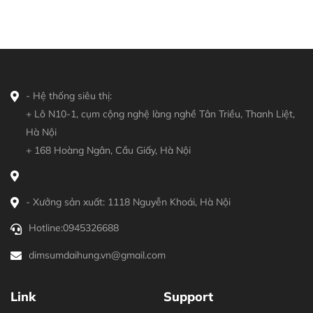
- Hệ thống siêu thị:
+ Lô N10-1, cụm cộng nghệ làng nghề Tân Triều, Thanh Liệt,
Hà Nội
+ 168 Hoàng Ngân, Cầu Giấy, Hà Nội
- Xưởng sản xuất: 1118 Nguyễn Khoái, Hà Nội
Hotline:
0945326688
dimsumdaihung.vn@gmail.com
Link
Support