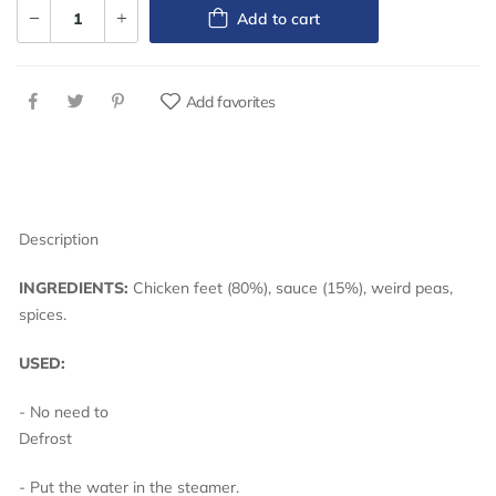
Add to cart
Add favorites
Description
INGREDIENTS:
Chicken feet (80%), sauce (15%), weird peas,
spices.
USED:
- No need to
Defro
- Put the water in the steamer.