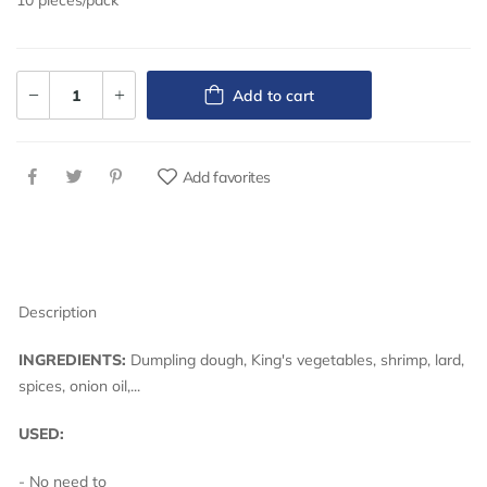
10 pieces/pack
Add to cart
Add favorites
Description
INGREDIENTS:
Dumpling dough, King's vegetables, shrimp, lard,
spices, onion oil,...
USED:
- No need to