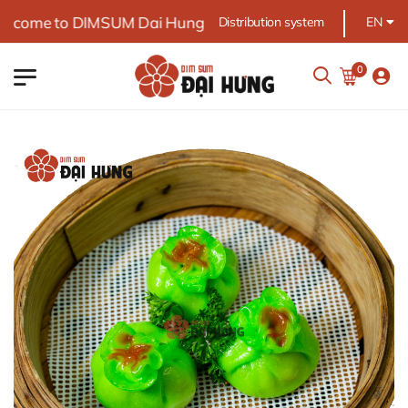
come to DIMSUM Dai Hung
Distribution system
EN
0