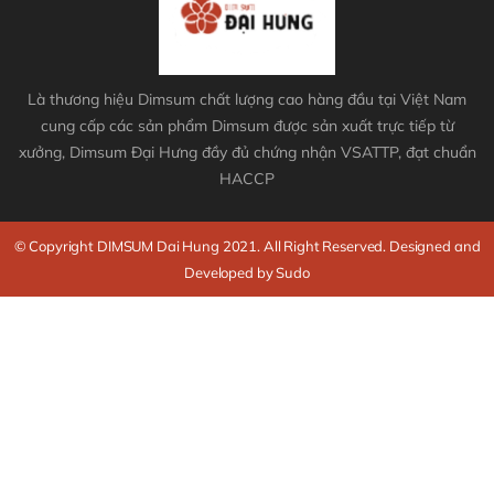
Là thương hiệu Dimsum chất lượng cao hàng đầu tại Việt Nam
cung cấp các sản phẩm Dimsum được sản xuất trực tiếp từ
xưởng, Dimsum Đại Hưng đầy đủ chứng nhận VSATTP, đạt chuẩn
HACCP
© Copyright DIMSUM Dai Hung 2021. All Right Reserved. Designed and
Developed by Sudo