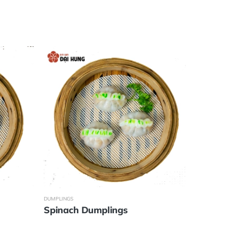
DUMPLINGS
DUMPLINGS
Spinach Dumplings
Giang 