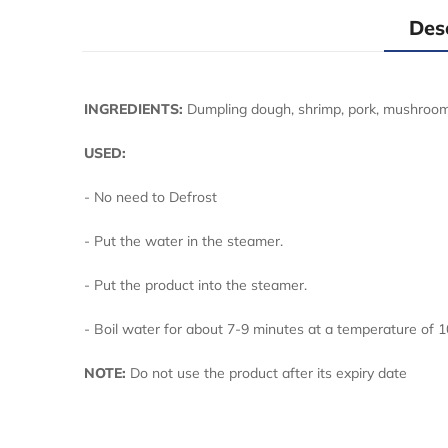
Des
INGREDIENTS:
Dumpling dough, shrimp, pork, mushroom, s
USED:
- No need t
- Put the water in the steamer.
- Put the product into the steamer.
- Boil water for about 7-9 minutes at a temperature of 
NOTE:
Do not use the product after its expiry date