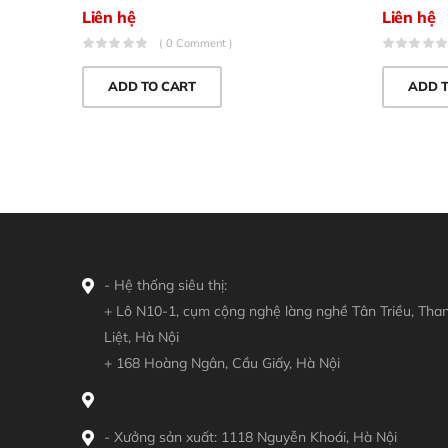
Liên hệ
Liên hệ
( 0 Comment )
ADD TO CART
ADD 
- Hệ thống siêu thị:
+ Lô N10-1, cụm cộng nghệ làng nghề Tân Triều, Tha
Liệt, Hà Nội
+ 168 Hoàng Ngân, Cầu Giấy, Hà Nội
- Xưởng sản xuất: 1118 Nguyễn Khoái, Hà Nội