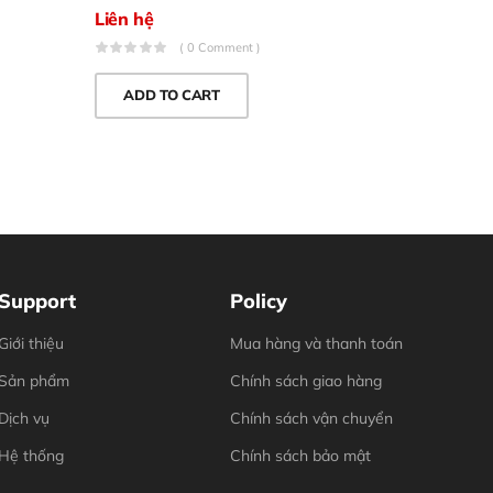
Liên hệ
Liên hệ
( 0 Comment )
ADD TO CART
ADD 
Support
Policy
Giới thiệu
Mua hàng và thanh toán
Sản phẩm
Chính sách giao hàng
Dịch vụ
Chính sách vận chuyển
Hệ thống
Chính sách bảo mật