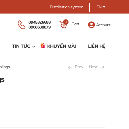
Distribution system
EN
0945326688
0
Cart
Account
0968688879
TIN TỨC
KHUYẾN MÃI
LIÊN HỆ
lings
Prev
Next
gs