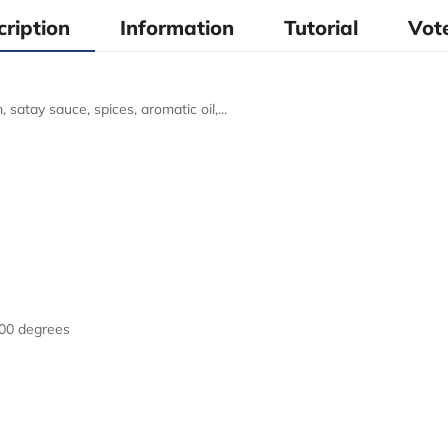
cription
Information
Tutorial
Vote
atay sauce, spices, aromatic oil,...
o Defrost
100 degrees