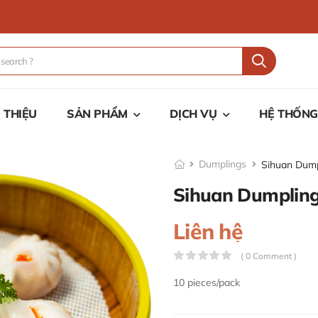
I THIỆU
SẢN PHẨM
DỊCH VỤ
HỆ THỐNG
Dumplings
Sihuan Dump
Sihuan Dumplin
Liên hệ
( 0 Comment )
10 pieces/pack