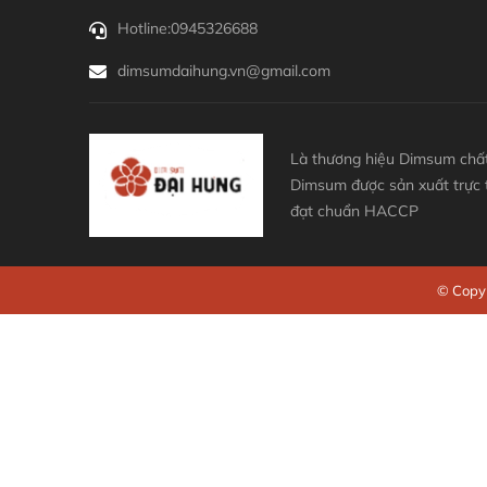
Hotline:
0945326688
dimsumdaihung.vn@gmail.com
Là thương hiệu Dimsum chất
Dimsum được sản xuất trực
đạt chuẩn HACCP
© Copyr