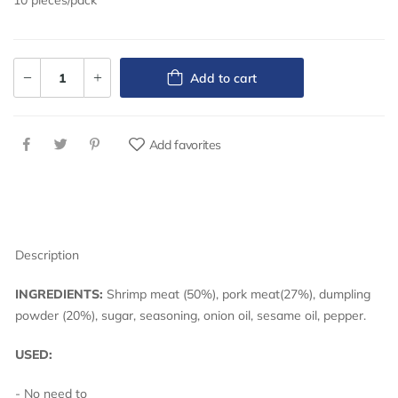
10 pieces/pack
Add to cart
Add favorites
Description
INGREDIENTS:
Shrimp meat (50%), pork meat(27%), dumpling
powder (20%), sugar, seasoning, onion oil, sesame oil, pepper.
USED:
- No need to