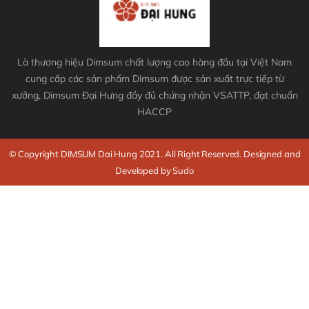
Là thương hiệu Dimsum chất lượng cao hàng đầu tại Việt Nam
cung cấp các sản phẩm Dimsum được sản xuất trực tiếp từ
xưởng, Dimsum Đại Hưng đầy đủ chứng nhận VSATTP, đạt chuẩn
HACCP
© Copyright DIMSUM Dai Hung 2021. All Right Reserved. Designed and
Developed by Sudo