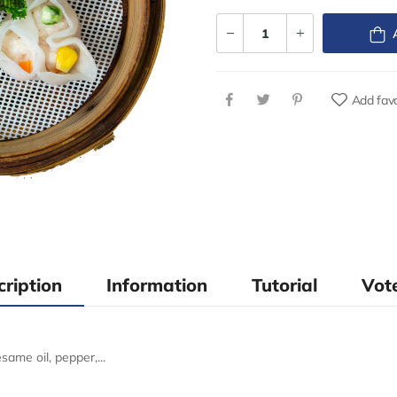
Add favo
cription
Information
Tutorial
Vote
same oil, pepper,...