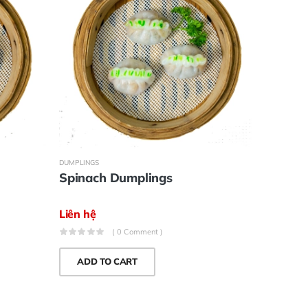
DUMPLINGS
DUMPLINGS
Spinach Dumplings
Giang 
Liên hệ
Liên hệ
( 0 Comment )
ADD TO CART
ADD 