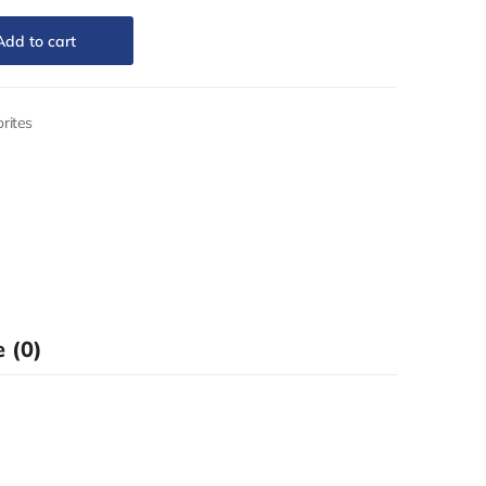
Add to cart
rites
 (0)