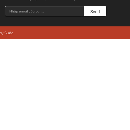
Send
 by Sudo