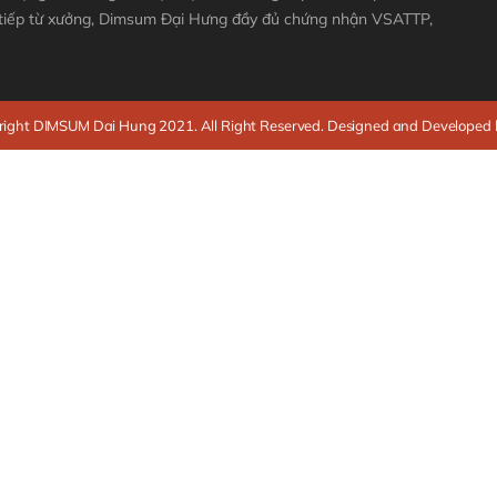
 tiếp từ xưởng, Dimsum Đại Hưng đầy đủ chứng nhận VSATTP,
ight DIMSUM Dai Hung 2021. All Right Reserved. Designed and Developed