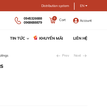
Distribution system
EN
0945326688
0
Cart
Account
0968688879
TIN TỨC
KHUYẾN MÃI
LIÊN HỆ
lings
Prev
Next
gs