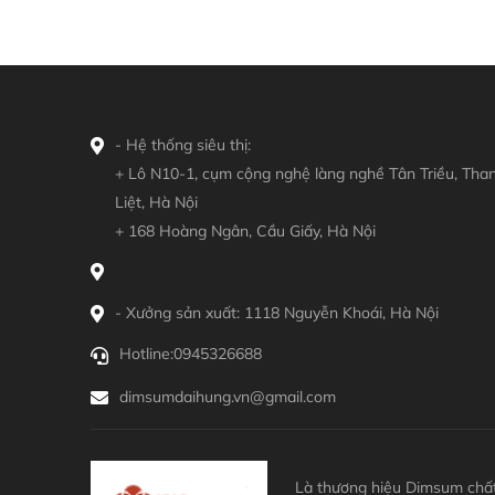
- Hệ thống siêu thị:
+ Lô N10-1, cụm cộng nghệ làng nghề Tân Triều, Tha
Liệt, Hà Nội
+ 168 Hoàng Ngân, Cầu Giấy, Hà Nội
- Xưởng sản xuất: 1118 Nguyễn Khoái, Hà Nội
Hotline:
0945326688
dimsumdaihung.vn@gmail.com
Là thương hiệu Dimsum chất