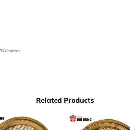
o Defrost
100 degrees
Related Products