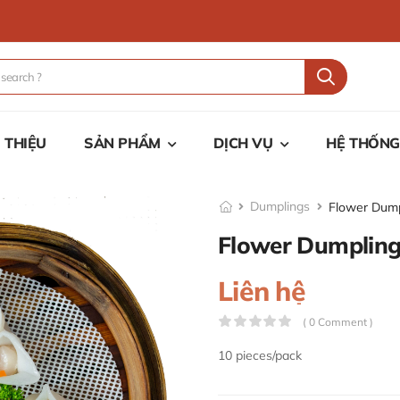
I THIỆU
SẢN PHẨM
DỊCH VỤ
HỆ THỐNG
Dumplings
Flower Dump
Flower Dumplin
Liên hệ
( 0 Comment )
10 pieces/pack