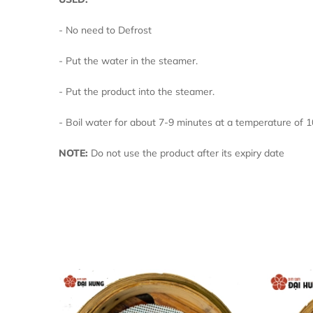
- No need t
- Put the water in the steamer.
- Put the product into the steamer.
- Boil water for about 7-9 minutes at a temperature of 
NOTE:
Do not use the product after its expiry date