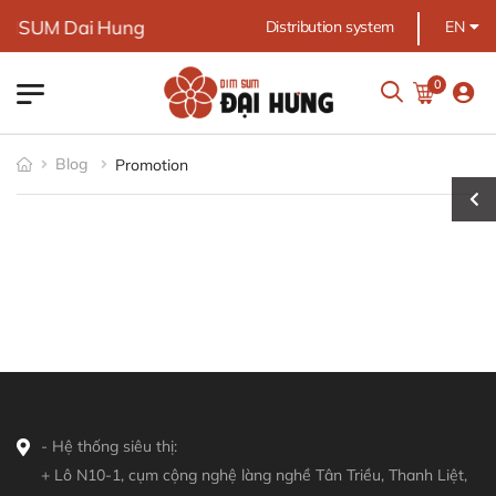
IMSUM Dai Hung
Distribution system
EN
0
Blog
Promotion
- Hệ thống siêu thị:
+ Lô N10-1, cụm cộng nghệ làng nghề Tân Triều, Thanh Liệt,