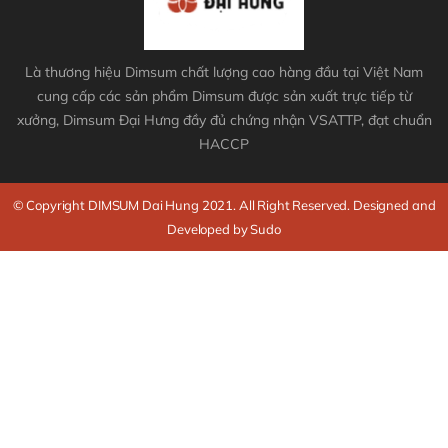
Là thương hiệu Dimsum chất lượng cao hàng đầu tại Việt Nam
cung cấp các sản phẩm Dimsum được sản xuất trực tiếp từ
xưởng, Dimsum Đại Hưng đầy đủ chứng nhận VSATTP, đạt chuẩn
HACCP
© Copyright DIMSUM Dai Hung 2021. All Right Reserved. Designed and
Developed by Sudo