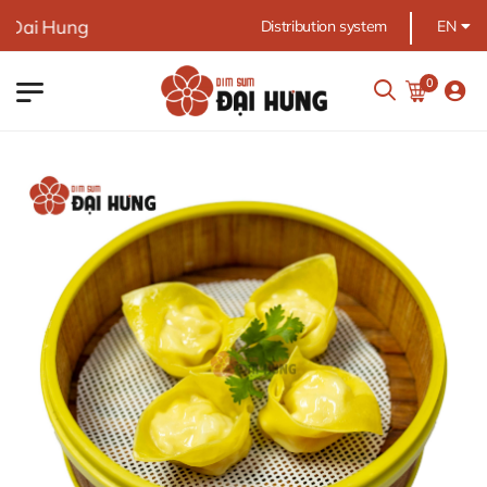
Dai Hung
Distribution system
EN
0