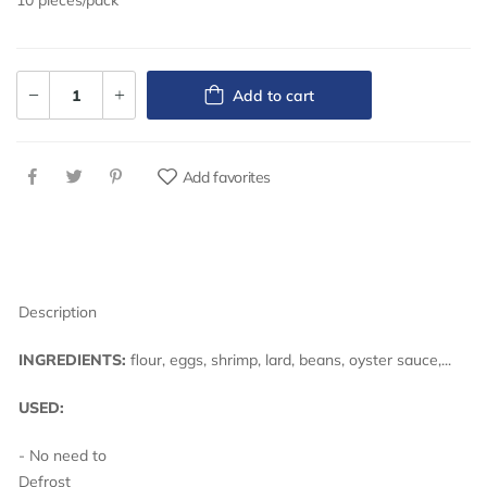
10 pieces/pack
Add to cart
Add favorites
Description
INGREDIENTS:
flour, eggs, shrimp, lard, beans, oyster sauce,...
USED:
- No need to
Defro