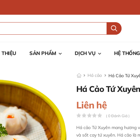
I THIỆU
SẢN PHẨM
DỊCH VỤ
HỆ THỐNG
Há cảo
Há Cảo Tứ Xuy
Há Cảo Tứ Xuyê
Liên hệ
( 0 Đánh Giá )
Há cảo Tứ Xuyên mang hương vị 
và sốt cay tứ xuyên. Há cảo là 