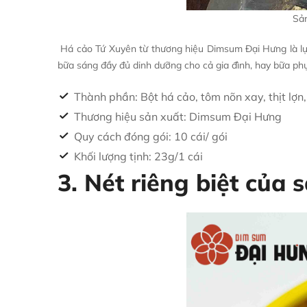
Sản
Há cảo Tứ Xuyên từ thương hiệu Dimsum Đại Hưng là lựa 
bữa sáng đầy đủ dinh dưỡng cho cả gia đình, hay bữa ph
Thành phần: Bột há cảo, tôm nõn xay, thịt lợn,
Thương hiệu sản xuất: Dimsum Đại Hưng
Quy cách đóng gói: 10 cái/ gói
Khối lượng tịnh: 23g/1 cái
3. Nét riêng biệt củ