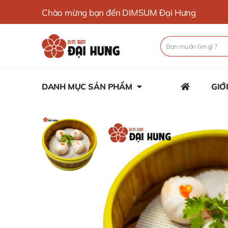
Chào mừng bạn đến DIMSUM Đại Hưng
DANH MỤC SẢN PHẨM
GIỚ