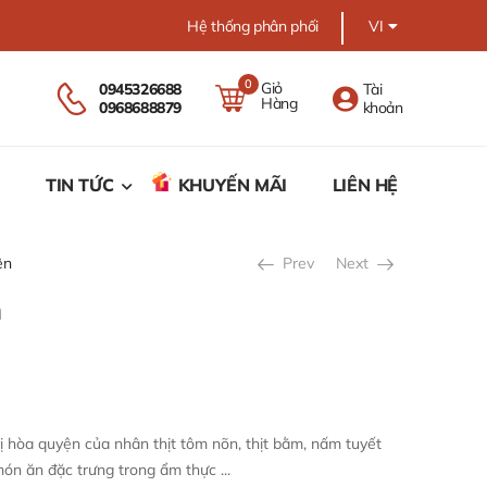
Hệ thống phân phối
VI
0
Giỏ
0945326688
Tài
Hàng
0968688879
khoản
TIN TỨC
KHUYẾN MÃI
LIÊN HỆ
ên
Prev
Next
n
hòa quyện của nhân thịt tôm nõn, thịt bằm, nấm tuyết
món ăn đặc trưng trong ẩm thực ...