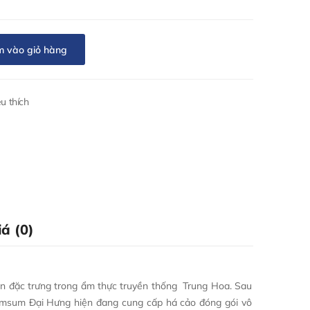
 vào giỏ hàng
u thích
á (0)
ăn đặc trưng trong ẩm thực truyền thống Trung Hoa. Sau
imsum Đại Hưng hiện đang cung cấp há cảo đóng gói vô