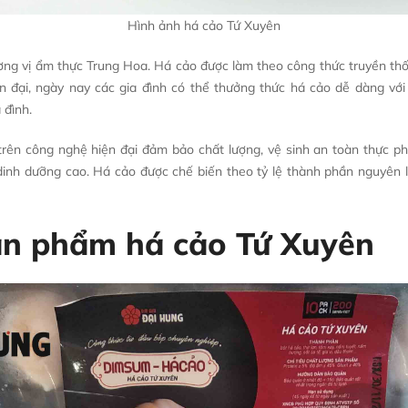
Hình ảnh há cảo Tứ Xuyên
g vị ẩm thực Trung Hoa. Há cảo được làm theo công thức truyền thố
ện đại, ngày nay các gia đình có thể thưởng thức há cảo dễ dàng vớ
 đình.
ên công nghệ hiện đại đảm bảo chất lượng, vệ sinh an toàn thực p
inh dưỡng cao. Há cảo được chế biến theo tỷ lệ thành phần nguyên l
 sản phẩm há cảo Tứ Xuyên