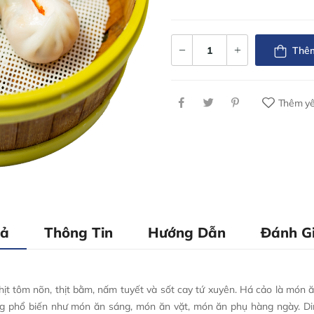
Thêm
Thêm yê
Tả
Thông Tin
Hướng Dẫn
Đánh Gi
t tôm nõn, thịt bằm, nấm tuyết và sốt cay tứ xuyên. Há cảo là món 
g phổ biến như món ăn sáng, món ăn vặt, món ăn phụ hàng ngày. D