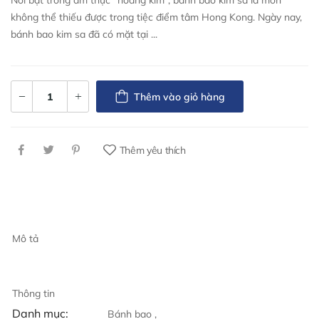
Nổi bật trong ẩm thực “hoàng kim”, bánh bao kim sa là món
không thể thiếu được trong tiệc điểm tâm Hong Kong. Ngày nay,
bánh bao kim sa đã có mặt tại ...
Thêm vào giỏ hàng
Thêm yêu thích
Mô tả
Thông tin
Danh mục:
Bánh bao ,