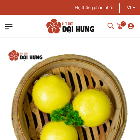
Chào mừng bạn đến
Hệ thống phân phối
VI
0