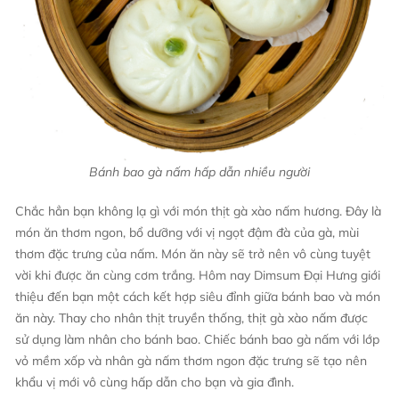
Bánh bao gà nấm hấp dẫn nhiều người
Chắc hẳn bạn không lạ gì với món thịt gà xào nấm hương. Đây là
món ăn thơm ngon, bổ dưỡng với vị ngọt đậm đà của gà, mùi
thơm đặc trưng của nấm. Món ăn này sẽ trở nên vô cùng tuyệt
vời khi được ăn cùng cơm trắng. Hôm nay Dimsum Đại Hưng giới
thiệu đến bạn một cách kết hợp siêu đỉnh giữa bánh bao và món
ăn này. Thay cho nhân thịt truyền thống, thịt gà xào nấm được
sử dụng làm nhân cho bánh bao. Chiếc bánh bao gà nấm với lớp
vỏ mềm xốp và nhân gà nấm thơm ngon đặc trưng sẽ tạo nên
khẩu vị mới vô cùng hấp dẫn cho bạn và gia đình.