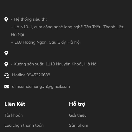
- Hệ thống siêu thị:
+ Lô N10-1, cụm cộng nghệ làng nghề Tân Triều, Thanh Liệt,
Hà Nội
+ 168 Hoàng Ngân, Cầu Giấy, Hà Nội
- Xưởng sản xuất: 1118 Nguyễn Khoái, Hà Nội
Hotline:
0945326688
dimsumdaihung.vn@gmail.com
Liên Kết
Hỗ trợ
Tài khoản
Giới thiệu
Lựa chọn thanh toán
Sản phẩm